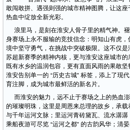
敢闯敢拼、遇强则强的城市精神图腾，让这座
热血中绽放全新光彩。
浪里马，是刻在淮安人骨子里的精气神。褪
身赛场上永不服输的竞技信念：明知山有虎，
境中坚守勇气，在挑战中突破极限。这不仅是淮安
苏超新赛季的精神内核，更与淮安这座城市的
既有水乡的温润包容，更有直面风雨的果敢坚
淮安告别单一的 “历史古城” 标签，添上了现
育注脚，成为城市最鲜活的新名片。
而淮安的魅力，远不止于赛场之上的热血澎
的璀璨明珠，这里是周恩来总理的故乡，承载
与千年运河文脉；里运河青砖黛瓦、流水潺潺
乘船夜游可尽览 “运河之都” 的古韵风华；清