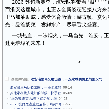
2026 苏超新赛季，淮安队将带着 “浪里马
而淮安这座城市，也正以全新姿态迎接八方来
里马加油助威，感受体育激情；游古镇、赏运
光；品淮扬菜、尝鲜水产，尽享舌尖盛宴。
一城热血，一味烟火，一马当先！淮安，正
赴更璀璨的未来！
>
多媒体报纸:
淮安浪里马队徽出圈，一座水城的热血与烟火气
淮安浪里马队徽出圈，一座水城的
06-14
其他家在接入龙虾的时候，快手默
05-09
“华为智擎”新品牌正式启航，华
04-25
smart品牌之夜重磅启幕，精灵2号
04-25