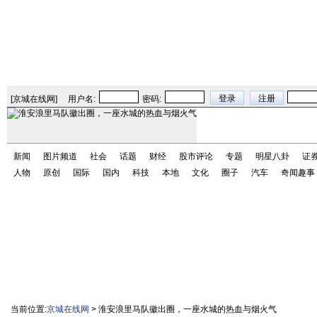
[
京城在线网
]
用户名:
密码:
新闻
图片频道
社会
话题
财经
股市评论
专题
明星八卦
证
人物
原创
国际
国内
科技
本地
文化
圈子
汽车
奇闻趣事
当前位置:
京城在线网
> 淮安浪里马队徽出圈，一座水城的热血与烟火气