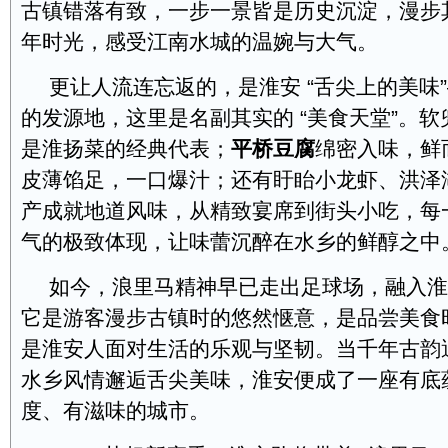
古镇错落有致，一步一景皆是历史沉淀，漫步
年时光，感受江南水城的温婉与大气。
更让人流连忘返的，是淮安 “舌尖上的美味”
的发源地，这里是名副其实的 “美食天堂”。
是淮扬菜的经典代表；
平桥豆腐
绵密入味，鲜
皮薄馅足，一口爆汁；还有盱眙小龙虾、洪泽
产成就地道风味，从精致宴席到街头小吃，每
气的极致体现，让味蕾沉醉在水乡的鲜醇之中
如今，浪里马精神早已走出足球场，融入淮
它是游客漫步古镇时的悠然惬意，是品尝美食
是淮安人面对生活的乐观与坚韧。当千年古韵
水乡风情邂逅舌尖美味，淮安便成了一座有底
度、有滋味的城市。