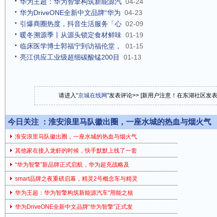
华为王超：华为智擎构筑新能源汽
04-24
华为DriveONE全新中文品牌“华为
04-23
引爆商圈热度，抖音生活服务「心
02-09
暖冬溯源季丨从源头锁定食材鲜味
01-19
临床医学博士郭福宁到访福伦堂，
01-15
亮江供应工业级超细碳酸锰200目
01-13
请进入“
京城在线网
”发表评论>> [新用户注意！在东湖社区发
今日关注 ：
淮安浪里马队徽出圈，一座水城的热血与烟火气
淮安浪里马队徽出圈，一座水城的热血与烟火气
其他家在接入龙虾的时候，快手默默上线了一套
“华为智擎”新品牌正式启航，华为超充战略及
smart品牌之夜重磅启幕，精灵2号概念车与精灵
华为王超：华为智擎构筑新能源汽车“用能之核
华为DriveONE全新中文品牌“华为智擎”正式发